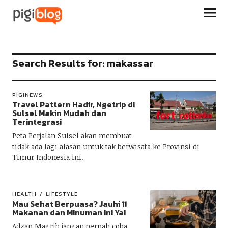
Pigiblog
Search Results for:
makassar
PIGINEWS
Travel Pattern Hadir, Ngetrip di
Sulsel Makin Mudah dan
Terintegrasi
Peta Perjalan Sulsel akan membuat
tidak ada lagi alasan untuk tak berwisata ke Provinsi di
Timur Indonesia ini.
HEALTH
LIFESTYLE
Mau Sehat Berpuasa? Jauhi 11
Makanan dan Minuman Ini Ya!
Adzan Magrib jangan pernah coba