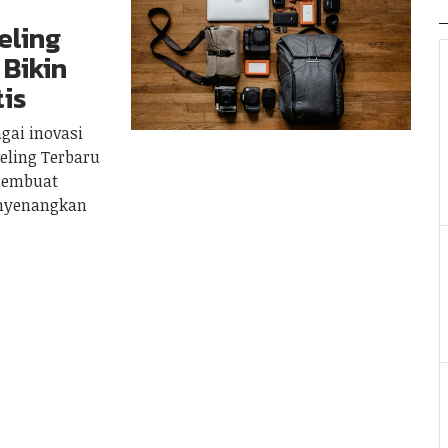
eling
Bikin
tis
gai inovasi
eling Terbaru
membuat
enyenangkan