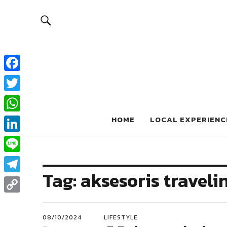
Pigiblog
Facebook
Twitter
INFO SEPUTAR DUNIA WISATA
WhatsApp
HOME
LOCAL EXPERIENC
LinkedIn
Line
Tag:
aksesoris traveli
Telegram
Copy
Link
08/10/2024
LIFESTYLE