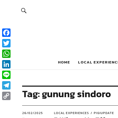
Pigiblog
Facebook
Twitter
INFO SEPUTAR DUNIA WISATA
WhatsApp
HOME
LOCAL EXPERIENC
LinkedIn
Line
Tag:
gunung sindoro
Telegram
Copy
Link
26/02/2025
LOCAL EXPERIENCES
PIGIUPDATE