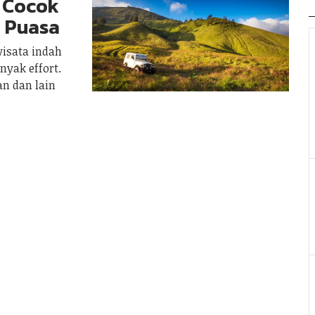
, Cocok
n Puasa
wisata indah
yak effort.
an dan lain