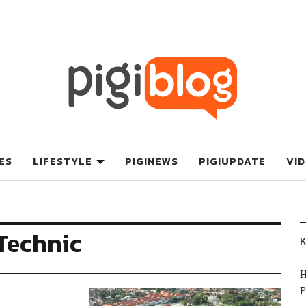
ES
LIFESTYLE
PIGINEWS
PIGIUPDATE
VI
Technic
K
H
P