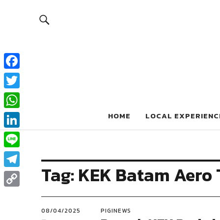
Pigiblog
Facebook
Twitter
INFO SEPUTAR DUNIA WISATA
WhatsApp
HOME
LOCAL EXPERIENC
LinkedIn
Line
Tag:
KEK Batam Aero 
Telegram
Copy
Link
08/04/2025
PIGINEWS