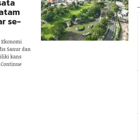
sata
Batam
r se-
 Ekonomi
dis Sanur dan
liki kans
Continue