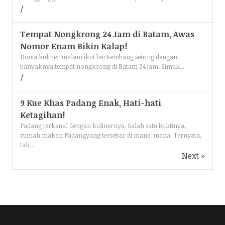
Tempat Nongkrong 24 Jam di Batam, Awas
Nomor Enam Bikin Kalap!
Dunia kuliner malam ikut berkembang seiring dengan
banyaknya tempat nongkrong di Batam 24 jam. Simak...
9 Kue Khas Padang Enak, Hati-hati
Ketagihan!
Padang terkenal dengan kulinernya. Salah satu buktinya,
rumah makan Padangyang tersebar di mana-mana. Ternyata,
tak...
Next »