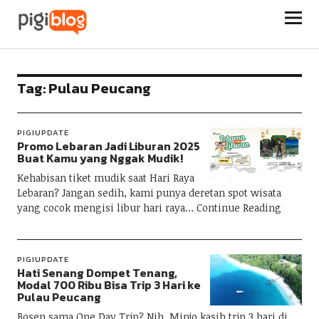
Pigiblog
Tag:
Pulau Peucang
PIGIUPDATE
Promo Lebaran Jadi Liburan 2025
Buat Kamu yang Nggak Mudik!
Kehabisan tiket mudik saat Hari Raya
Lebaran? Jangan sedih, kami punya deretan spot wisata
yang cocok mengisi libur hari raya
Continue Reading
PIGIUPDATE
Hati Senang Dompet Tenang,
Modal 700 Ribu Bisa Trip 3 Hari ke
Pulau Peucang
Bosen sama One Day Trip? Nih, Minjo kasih trip 3 hari di